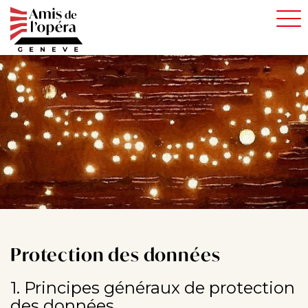
Aller
au
contenu
principal
Protection des données
1. Principes généraux de protection
des données