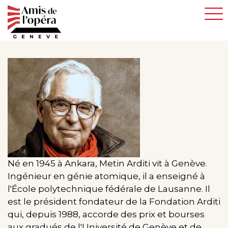
Aller
au
contenu
principal
Né en 1945 à Ankara, Metin Arditi vit à Genève.
Ingénieur en génie atomique, il a enseigné à
l'École polytechnique fédérale de Lausanne. Il
est le président fondateur de la Fondation Arditi
qui, depuis 1988, accorde des prix et bourses
aux gradués de l'Université de Genève et de