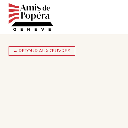
Aller
au
contenu
principal
← RETOUR AUX ŒUVRES