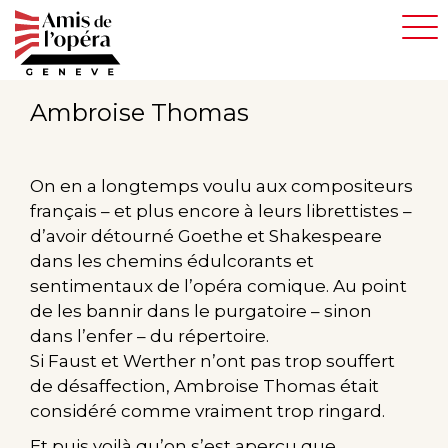
Aller
au
contenu
principal
Ambroise Thomas
On en a longtemps voulu aux compositeurs
français – et plus encore à leurs librettistes –
d’avoir détourné Goethe et Shakespeare
dans les chemins édulcorants et
sentimentaux de l’opéra comique. Au point
de les bannir dans le purgatoire – sinon
dans l’enfer – du répertoire.
Si Faust et Werther n’ont pas trop souffert
de désaffection, Ambroise Thomas était
considéré comme vraiment trop ringard.
Et puis voilà qu’on s’est aperçu que