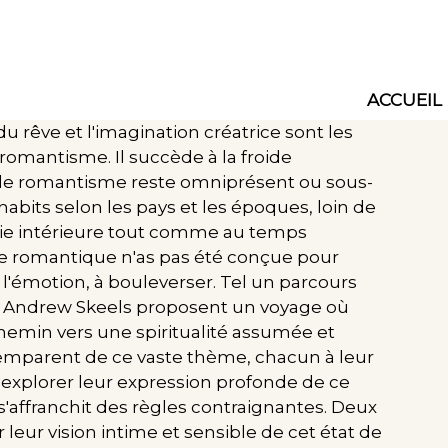
ACCUEIL
Main
du rêve et l'imagination créatrice sont les
navig
romantisme. Il succède à la froide
, le romantisme reste omniprésent ou sous-
habits selon les pays et les époques, loin de
e vie intérieure tout comme au temps
ue romantique n'as pas été conçue pour
r l'émotion, à bouleverser. Tel un parcours
 et Andrew Skeels proposent un voyage où
 chemin vers une spiritualité assumée et
'emparent de ce vaste thème, chacun à leur
d'explorer leur expression profonde de ce
s'affranchit des règles contraignantes. Deux
 leur vision intime et sensible de cet état de