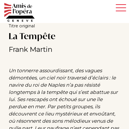
Aller
au
contenu
principal
Titre original
La Tempête
Frank Martin
Un tonnerre assourdissant, des vagues
démontées, un ciel noir traversé d’éclairs : le
navire du roi de Naples n’a pas résisté
longtemps à la tempête qui s’est abattue sur
lui. Ses rescapés ont échoué sur une île
perdue en mer. Par petits groupes, ils
découvrent ce lieu mystérieux et envoûtant,
où résonnent des sons mélodieux venus de
nulle part. Leur naufrage n’est cependant pas