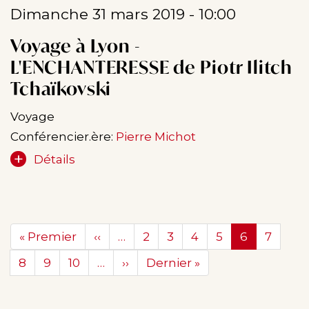
Dimanche 31 mars 2019 - 10:00
Voyage à Lyon -
L'ENCHANTERESSE de Piotr Ilitch
Tchaïkovski
Voyage
Conférencier.ère:
Pierre Michot
Détails
Pagination
Première
« Premier
Page
‹‹
…
Page
2
Page
3
Page
4
Page
5
Page
6
Page
7
page
précédente
courante
Page
8
Page
9
Page
10
…
Page
››
Dernière
Dernier »
suivante
page