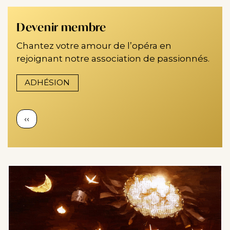
Devenir membre
Chantez votre amour de l’opéra en
rejoignant notre association de passionnés.
ADHÉSION
Pagination
Page
‹‹
précédente
Image